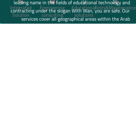
leading name in the fields of educational technology and
Integrated
Engineering
Educational
Tests&Maintenance
contracting under the slogan With Wan, you are safe. Our
Solution
consulting
solutions
services cover all geographical areas within the Arab
Republic of Egypt, and we are expanding from there to the
Gulf countries.