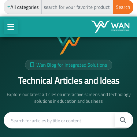
ch
All categories
Search
Home
Blog
Wan Blog for Integrated Solutions
Technical Articles and Ideas
Explore our latest articles on interactive screens and technology
solutions in education and business