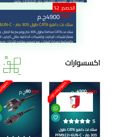
وسهولة في التوصيل والتشغيل دون الحاجة لأي برامج.
الخصم: 2%
4900
ج.م
5000
سلك نت داهو CAT6 طول 305 متر - PFM922I-6UN-C
سلك نت Dahua CAT6 بطول 305 متر يوفر سرعة
ممتاز لشبكات الإنترنت والشبكات الداخلية. مثالي لتركيب ا
والمكتبية ومراكز البيانات، مع تصميم مقاوم للتداخل وحما
لضمان أداء ثابت ومستمر لمسافات طويلة.
اكسسوارات
كمبيوتر ولاب توب
كمبيوتر 
100
5000
4900
ج.م
80
ج.م
5
سلك نت داهو CAT6 طول
305 متر - PFM922I-6UN-C