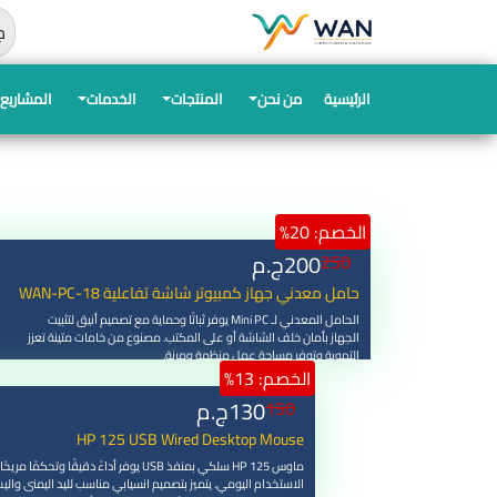
اب
ج
الرئيسية
من نحن
المنتجات
الخدمات
المشاريع
الخصم: 20%
200
ج.م
250
حامل معدني جهاز كمبيوتر شاشة تفاعلية WAN-PC-18
الحامل المعدني لـ Mini PC يوفر ثباتًا وحماية مع تصميم أنيق لتثبيت
الجهاز بأمان خلف الشاشة أو على المكتب. مصنوع من خامات متينة تعزز
التهوية وتوفر مساحة عمل منظمة ومرنة.
الخصم: 13%
130
ج.م
150
HP 125 USB Wired Desktop Mouse
ماوس HP 125 سلكي بمنفذ USB يوفر أداءً دقيقًا وتحكمًا مريح
الاستخدام اليومي. يتميز بتصميم انسيابي مناسب لليد اليمنى وال