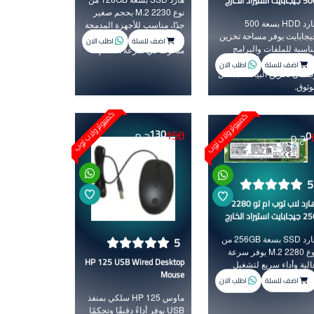
جابايت استيراد الخارج
نوع M.2 2230 بحجم صغير
هارد HDD بسعة 500
جدًا، مناسب للأجهزة المدمجة
يجابايت يوفر مساحة تخزين
ويوفر أداء سريع وتحسين
اضف للسلة
اطلب الان
ناسبة للملفات والبرامج
ملحوظ في سرعة النظام.
لأساسية، يتميز بأداءه الثابت
اضف للسلة
اطلب الان
ضمان تخزين البيانات بشكل
وثوق.
كمبيوتر ولاب توب
كمبيوتر ولاب توب
150
0
ج.م
130
ج.م
5
هارد لاب توب ام تو 2280 -
جابايت استيراد الخارج
هارد SSD بسعة 256GB من
5
نوع M.2 2280 يوفر سرعة
HP 125 USB Wired Desktop
الية وأداء سريع لتشغيل
Mouse
لنظام والبرامج بكفاءة.
اضف للسلة
اطلب الان
ماوس HP 125 سلكي بمنفذ