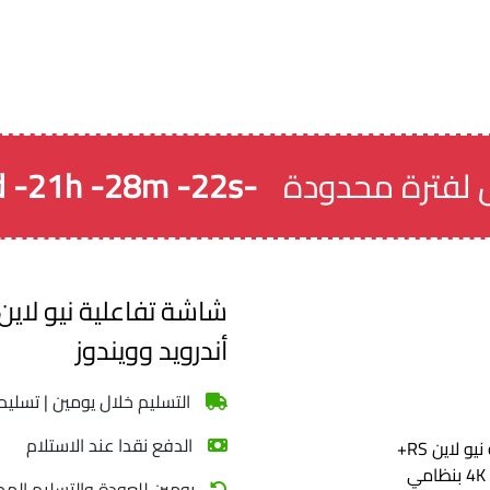
الإطارات وتمنحك تسجيل
فيديو أكثر ثباتًا ووضوحًا. يوفر
أداءً موثوقًا وسعة تخزين كبيرة
مناسبة للكاميرات عالية
الدقة، مما يجعله خيارًا مثاليًا
للمنازل والشركات وأنظمة
الأمن الاحترافية.
لفترة محدودة
-1d -21h -28m -24s
أندرويد وويندوز
التسليم خلال يومين | تسليم
الدفع نقدا عند الاستلام
يومين للعودة والتسليم المج