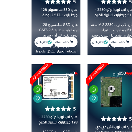
5
5
هارد لاب توب ام تو 2230 -
هارد SSD سامسونج 128
جابايت استيراد الخارج
جيجا بايت ساتا 2.5 بوصة
هارد لاب توب M.2 2230 سعة
هارد SSD سامسونج 128
512 جيجابايت استيراد
جيجا بايت بتقنية SATA 2.5
لخارج، يقدم أداء سريع وحجم
بوصة يقدم لك أداء سريع
غير مناسب للأجهزة الحديثة
وموثوق لتسريع تشغيل نظام
اضف للسلة
اضف للسلة
اطلب الان
اطلب الان
اللابتوبات الرفيعة.
التشغيل والبرامج وتحسين
استجابة الجهاز بشكل ملحوظ.
كمبيوتر ولاب توب
كمبيوتر ولاب توب
0
90
850
ج.م
0
ج.م
5
هارد لاب توب ام تو 2230 -
5
128 جيجابايت استيراد الخارج
ارد لاب توب اتش دي دي
هارد SSD بسعة 128GB من