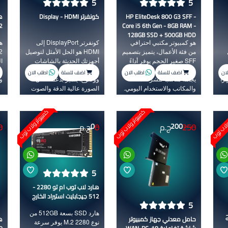
5
5
HP EliteDesk 800 G3 SFF -
كونفرتر Display - HDMI
Core i5 6th Gen - 8GB RAM -
512 جي
128GB SSD + 500GB HDD
هو كمبيوتر مكتبي احترافي
كونفرتر DisplayPort إلى
من فئة الأعمال، يتميز بتصميم
HDMI هو الحل الأمثل لتوصيل
SFF صغير الحجم يوفر أداءً
أجهزتك الحديثة بالشاشات
ا
قويًا مع توفير المساحة، مما
وأجهزة العرض بسهولة
ص
اضف للسلة
اضف للسلة
لان
اطلب الان
اطلب الان
رًا
يجعله مناسبًا للشركات
ووضوح. يتميز بدعمه لنقل
و
والمكاتب والاستخدام اليومي.
الصورة عالية الدقة والصوت
النقي عبر كابل واحد فقط،
مما يمنحك تجربة عرض
ولاب توب
كمبيوتر ولاب توب
كمبيوتر ولاب توب
احترافية على الشاشات سواء
0
0
250
200
ج.م
0
ج.م
في قاعات الاجتماعات أو
الاستخدامات التعليمية
والترفيهية.
5
هارد لاب توب ام تو 2280 -
512 جيجابايت استيراد الخارج
5
هارد SSD بسعة 512GB من
حامل معدني جهاز كمبيوتر
ه
نوع M.2 2280 يوفر سرعة