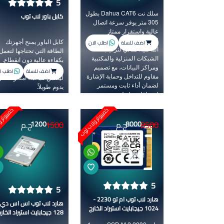
5
سلك نت Dahua CAT6 بطول
كابل باور لاب توب
305 متر يوفر سرعة اتصال
عالية واستقرار ممتاز
لشبكات الإنترنت والشبكات
كابل الباور يمنح أجهزتك
اضف للسلة
اطلب الان
الداخلية. مثالي لتركيب
الطاقة التي تحتاجها لتعمل
الشبكات المنزلية والمكتبية
بكفاءة عالية دون انقطاع.
ومراكز البيانات، مع تصميم
مصمم بمتانة وجودة عالية
اضف للسلة
اطلب ا
مقاوم للتداخل وحماية الإشارة
ليضمن لك أداءً آمنًا واستقرا
لضمان أداء ثابت ومستمر
يدوم طويلاً.
لمسافات طويلة.
كمبيوتر ولاب توب
كمبيوتر 
1500
8500
8000
ج.م
1200
ج.م
5
5
هارد لاب توب ام تو 2230 -
هارد لاب توب اس اس دي
1024 جيجابايت استيراد الخارج
128 جيجابايت استيراد الخارج