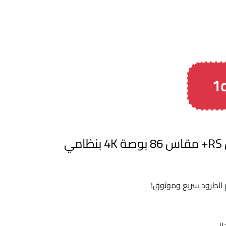
شاشة تفاعلية نيو لاين RS+ مقاس 86 بوصة 4K بنظامي
 الطرود سريع وموثوق!
اني