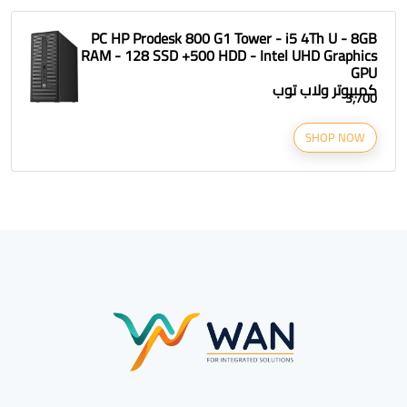
PC HP Prodesk 800 G1 Tower - i5 4Th U - 8GB
RAM - 128 SSD +500 HDD - Intel UHD Graphics
GPU
كمبيوتر ولاب توب
3,700
SHOP NOW