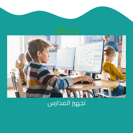
خدماتنا
›
‹
تأ
يم
هي
تجهيز المدارس
با
ون
تجهيز
المدارس