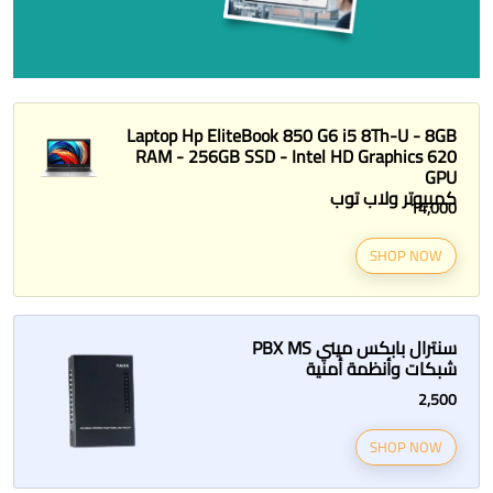
Laptop Hp EliteBook 850 G6 i5 8Th-U - 8GB
RAM - 256GB SSD - Intel HD Graphics 620
GPU
كمبيوتر ولاب توب
14,000
SHOP NOW
سنترال بابكس ميني PBX MS
شبكات وأنظمة أمنية
2,500
SHOP NOW