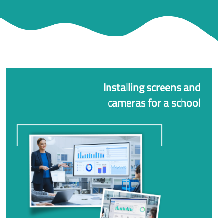
نهدف إلى دمج التكنولوجيا مع العمليات التعليمية في جميع
أنحاء المدارس حيث نعمل على توفير بيئة تعليمية أكثر تفاعلاً
وتحفيزاً لتحضير الطلاب لمواجهة التحديات التكنولوجية في
المستقبل.
Installing screens and
cameras for a school